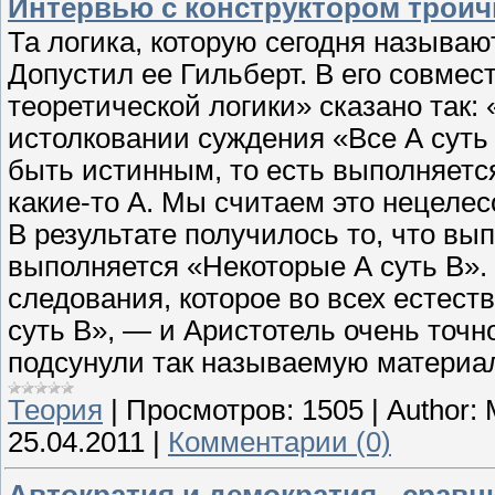
Интервью с конструктором трои
Та логика, которую сегодня называю
Допустил ее Гильберт. В его совмес
теоретической логики» сказано так:
истолковании суждения «Все А суть
быть истинным, то есть выполняется
какие-то А. Мы считаем это нецеле
В результате получилось то, что вып
выполняется «Некоторые А суть В».
следования, которое во всех естес
суть В», — и Аристотель очень точн
подсунули так называемую матери
Теория
|
Просмотров:
1505
|
Author:
25.04.2011
|
Комментарии (0)
Автократия и демократия - срав