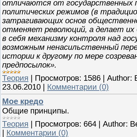
отличаются от государственных 
политических режимов (в традицио
затрагивающих основ общественно
отменяет революций, а делает их
в себя механизму контроля над г
возможным ненасильственный пере
истории к другому по мере созрев
предпосылок».
Теория
|
Просмотров:
1586
|
Author:
23.06.2010
|
Комментарии (0)
Мое кредо
Общие принципы.
Теория
|
Просмотров:
664
|
Author:
В
|
Комментарии (0)