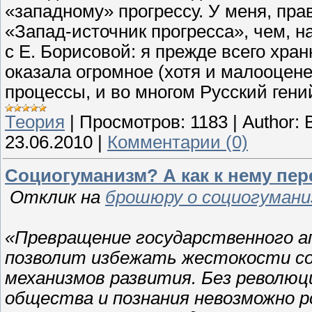
«западному» прогрессу. У меня, прав
«Запад-источник прогресса», чем, 
с Е. Борисовой: я прежде всего хран
оказала огромное (хотя и малооцен
процессы, и во многом Русский гени
Теория
|
Просмотров:
1183
|
Author:
23.06.2010
|
Комментарии (0)
Социогуманизм? А как к нему пер
Отклик на
брошюру о социогумани
«Превращение государственного а
позволит избежать жестокости со
механизмов развития. Без революци
общества и познания невозможно р