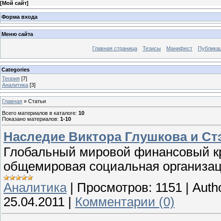
[
Мой сайт
]
Форма входа
Меню сайта
Главная страница
Тезисы
Манифест
Публика
Categories
Теория
[7]
Аналитика
[3]
Главная
»
Статьи
Всего материалов в каталоге
:
10
Показано материалов
:
1-10
Наследие Виктора Глушкова и Ст
Глобальный мировой финансовый кри
общемировая социальная организац
Аналитика
|
Просмотров:
1151
|
Auth
25.04.2011
|
Комментарии (0)